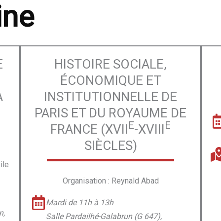
ine
E
HISTOIRE SOCIALE,
ÉCONOMIQUE ET
A
INSTITUTIONNELLE DE
PARIS ET DU ROYAUME DE
E
E
FRANCE (XVII
-XVIII
SIÈCLES)
ile
Organisation : Reynald Abad
Mardi de 11h à 13h
n,
Salle Pardailhé-Galabrun (G 647),