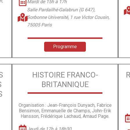
n,
Mardi de 15h à 17h
Salle Pardailhé-Galabrun (G 647),
Sorbonne Université, 1 rue Victor Cousin,
75005 Paris
Programme
S
HISTOIRE FRANCO-
S
BRITANNIQUE
S
Organisation : Jean-François Dunyach, Fabrice
Bensimon, Emmanuelle de Champs, John-Erik
Hansson, Frédérique Lachaud, Arnaud Page.
Jeudi de 17h à 18h30