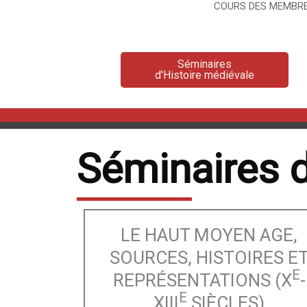
COURS DES MEMBRE
Séminaires
d'Histoire médiévale
Séminaires d
LE HAUT MOYEN AGE,
SOURCES, HISTOIRES E
E
REPRÉSENTATIONS (X
-
E
XIII
SIÈCLES)