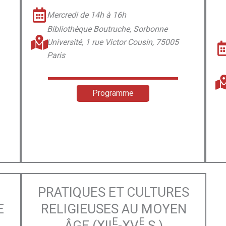
Mercredi de 14h à 16h
Bibliothèque Boutruche, Sorbonne
Université, 1 rue Victor Cousin, 75005
Paris
Programme
PRATIQUES ET CULTURES
E
RELIGIEUSES AU MOYEN
E
E
ÂGE (XII
-XV
S.)