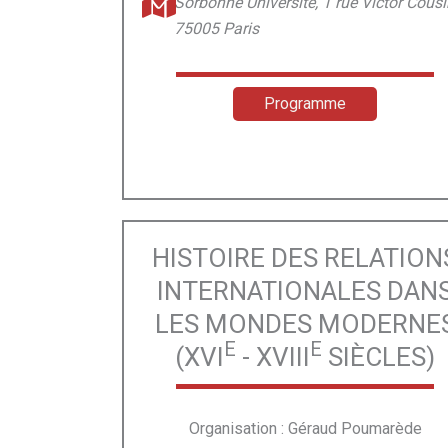
Sorbonne Université, 1 rue Victor Cousi
75005 Paris
Programme
HISTOIRE DES RELATION
INTERNATIONALES DAN
LES MONDES MODERNE
E
E
(XVI
- XVIII
SIÈCLES)
Organisation : Géraud Poumarède