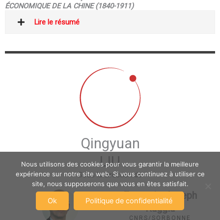
ÉCONOMIQUE DE LA CHINE (1840-1911)
Lire le résumé
Qingyuan
LIU
Nous utilisons des cookies pour vous garantir la meilleure
expérience sur notre site web. Si vous continuez à utiliser ce
Sous la direction de
site, nous supposerons que vous en êtes satisfait.
François-Joseph
Ok
Politique de confidentialité
Ruggiu
CNRS/SORBONNE