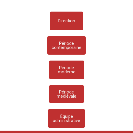
Direction
Période
contemporaine
Période
moderne
Période
médiévale
Équipe
administrative