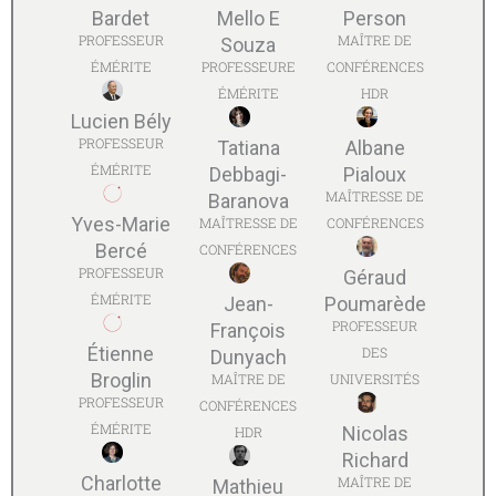
Bardet
Mello E
Person
PROFESSEUR
MAÎTRE DE
Souza
ÉMÉRITE
PROFESSEURE
CONFÉRENCES
ÉMÉRITE
HDR
Lucien Bély
PROFESSEUR
Tatiana
Albane
ÉMÉRITE
Debbagi-
Pialoux
MAÎTRESSE DE
Baranova
Yves-Marie
MAÎTRESSE DE
CONFÉRENCES
Bercé
CONFÉRENCES
PROFESSEUR
Géraud
ÉMÉRITE
Jean-
Poumarède
PROFESSEUR
François
Étienne
DES
Dunyach
Broglin
MAÎTRE DE
UNIVERSITÉS
PROFESSEUR
CONFÉRENCES
ÉMÉRITE
Nicolas
HDR
Richard
Charlotte
MAÎTRE DE
Mathieu