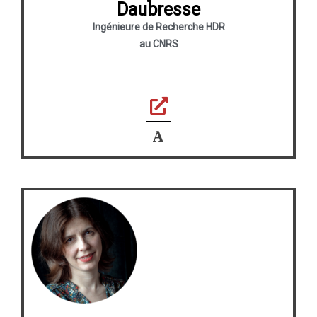
Daubresse
Ingénieure de Recherche HDR
au CNRS
F
o
n
t
e
l
l
o
-
6
6
b
2
a
8