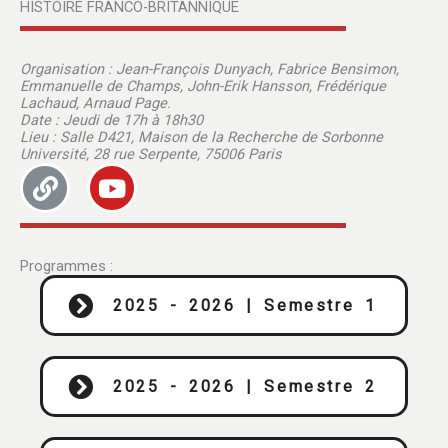
HISTOIRE FRANCO-BRITANNIQUE
Organisation : Jean-François Dunyach, Fabrice Bensimon,
Emmanuelle de Champs, John-Erik Hansson, Frédérique
Lachaud, Arnaud Page.
Date : Jeudi de 17h à 18h30
Lieu : Salle D421, Maison de la Recherche de Sorbonne
Université, 28 rue Serpente, 75006 Paris
L
Y
i
o
n
u
k
t
Programmes :
u
b
2025 - 2026 | Semestre 1
e
2025 - 2026 | Semestre 2