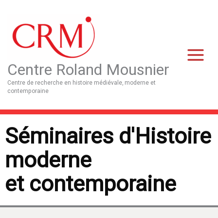
Aller
Main
au
Menu
contenu
Centre Roland Mousnier
Centre de recherche en histoire médiévale, moderne et
contemporaine
Séminaires d'Histoire
moderne
et contemporaine