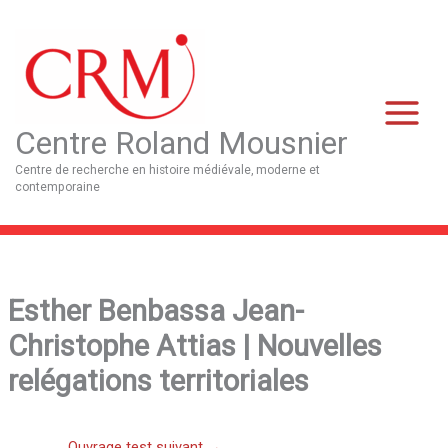
Aller
Main
au
Menu
contenu
Centre Roland Mousnier
Centre de recherche en histoire médiévale, moderne et
contemporaine
Esther Benbassa Jean-
Christophe Attias | Nouvelles
relégations territoriales
Ouvrage test suivant
→