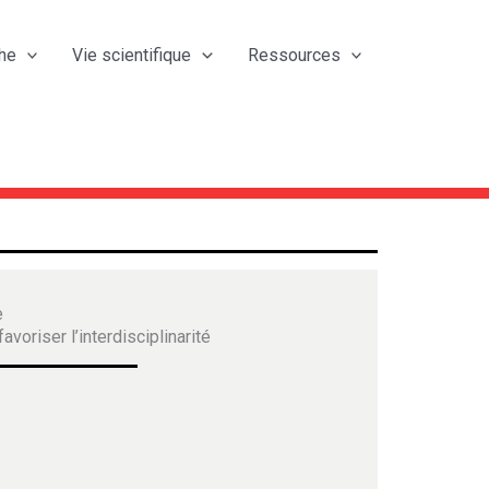
he
Vie scientifique
Ressources
e
avoriser l’interdisciplinarité