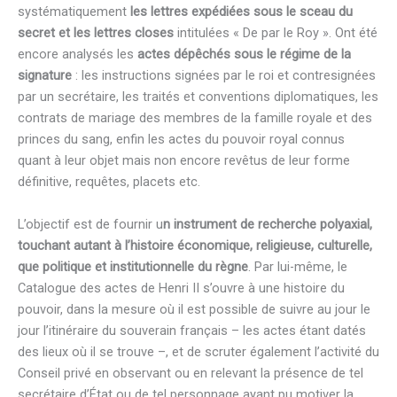
systématiquement
les lettres expédiées sous le sceau du
secret et les lettres closes
intitulées « De par le Roy ». Ont été
encore analysés les
actes dépêchés
sous le régime de la
signature
: les instructions signées par le roi et contresignées
par un secrétaire, les traités et conventions diplomatiques, les
contrats de mariage des membres de la famille royale et des
princes du sang, enfin les actes du pouvoir royal connus
quant à leur objet mais non encore revêtus de leur forme
définitive, requêtes, placets etc.
L’objectif est de fournir u
n instrument de recherche polyaxial,
touchant autant à l’histoire économique, religieuse, culturelle,
que politique et institutionnelle du règne
. Par lui-même, le
Catalogue des actes de Henri II s’ouvre à une histoire du
pouvoir, dans la mesure où il est possible de suivre au jour le
jour l’itinéraire du souverain français – les actes étant datés
des lieux où il se trouve –, et de scruter également l’activité du
Conseil privé en observant ou en relevant la présence de tel
secrétaire d’État ou de tel personnage ayant pu motiver la