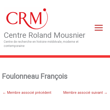
Aller
Main
au
Menu
contenu
Centre Roland Mousnier
Centre de recherche en histoire médiévale, moderne et
contemporaine
Foulonneau François
←
Membre associé précédent
Membre associé suivant
→