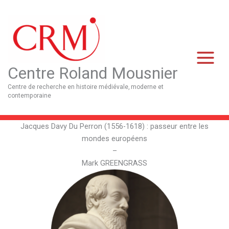
Aller
Main
au
Menu
contenu
Centre Roland Mousnier
Centre de recherche en histoire médiévale, moderne et
contemporaine
Jacques Davy Du Perron (1556-1618) : passeur entre les
mondes européens
–
Mark GREENGRASS