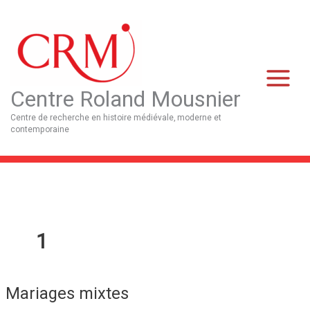
Aller
Main
au
Menu
contenu
Centre Roland Mousnier
Centre de recherche en histoire médiévale, moderne et
contemporaine
1
Mariages mixtes
Mariages
mixtes