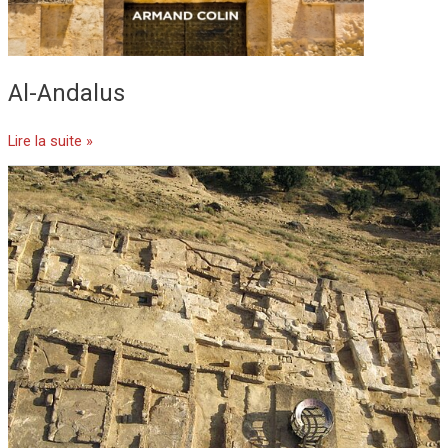
Al-Andalus
Lire la suite »
Un
habitat
rural
d’al-
Andalus
(Xe-
XIe
sièces)