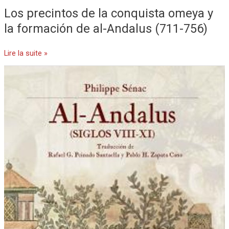
756)
Los precintos de la conquista omeya y
la formación de al-Andalus (711-756)
Lire la suite »
Al-
Andalus
(siglos
VIII-
XI)