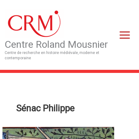
Aller
Main
au
Menu
contenu
Centre Roland Mousnier
Centre de recherche en histoire médiévale, moderne et
contemporaine
Sénac Philippe
L’autre
bataille