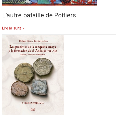
L’autre bataille de Poitiers
Lire la suite »
Los
precintos
de
la
conquista
omeya
y
la
formación
de
al-
Andalus
(711-