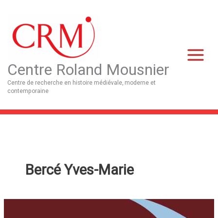
Aller
Main
au
Menu
contenu
Centre Roland Mousnier
Centre de recherche en histoire médiévale, moderne et
contemporaine
Bercé Yves-Marie
La
violence