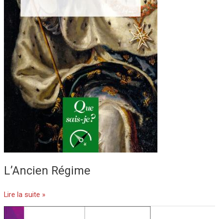
L’Ancien Régime
Lire la suite »
Archives