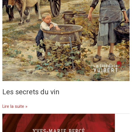
Les secrets du vin
Lire la suite »
Violences
et
répression