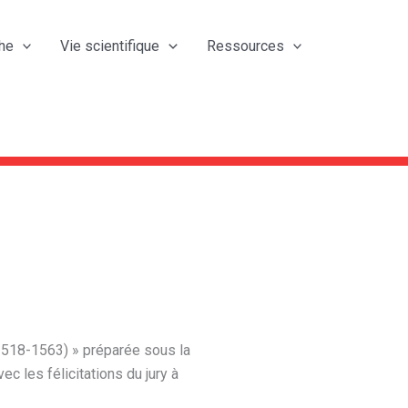
he
Vie scientifique
Ressources
 (1518-1563) » préparée sous la
c les félicitations du jury à