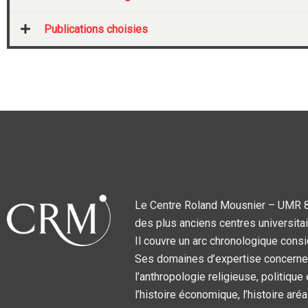
9
8
Publications choisies
-
a
c
a
d
e
m
i
a
Le Centre Roland Mousnier – UMR 859
des plus anciens centres universitai
Il couvre un arc chronologique consi
Ses domaines d’expertise concernent l
l’anthropologie religieuse, politique
l’histoire économique, l’histoire aréa