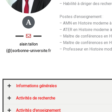
– Habilité à diriger des reche
Postes d’enseignement :
F
– AMN en Histoire moderne à 
o
– ATER en Histoire moderne à
n
– Maître de conférences en Hi
t
– Maître de conférences en H
e
alain.tallon
l
– Professeur en Histoire mod
(@)sorbonne-universite.fr
l
o
-
6
6
Informations générales
b
2
Activités de recherche
a
8
Activités d'enseignement