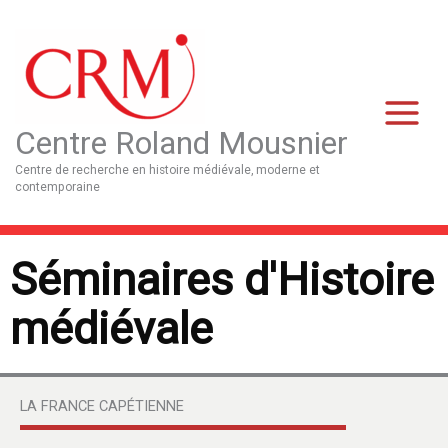
Aller
Main
au
Menu
contenu
Centre Roland Mousnier
Centre de recherche en histoire médiévale, moderne et
contemporaine
Séminaires d'Histoire
médiévale
LA FRANCE CAPÉTIENNE