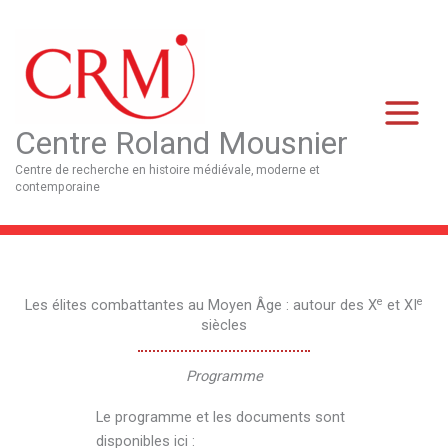
Aller
Main
au
Menu
contenu
Centre Roland Mousnier
Centre de recherche en histoire médiévale, moderne et
contemporaine
e
e
Les élites combattantes au Moyen Âge : autour des X
et XI
siècles
Programme
Le programme et les documents sont
disponibles ici :