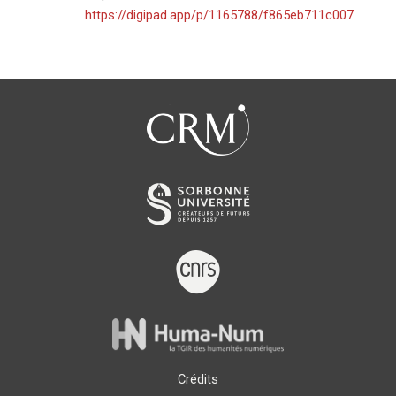
https://digipad.app/p/1165788/f865eb711c007
Crédits