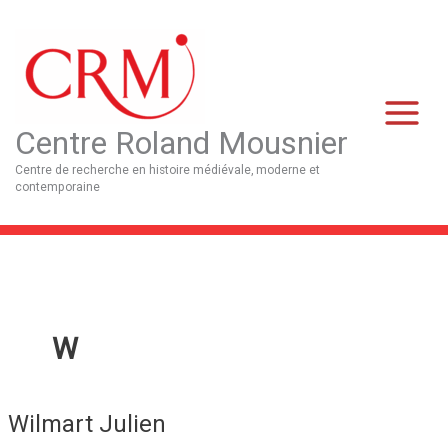
Aller
Main
au
Menu
contenu
Centre Roland Mousnier
Centre de recherche en histoire médiévale, moderne et
contemporaine
W
Wilmart Julien
Wilmart
Julien